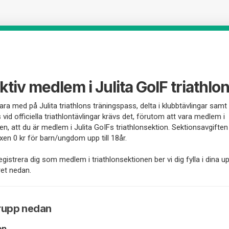
aktiv medlem i Julita GoIF triathlo
vara med på Julita triathlons träningspass, delta i klubbtävlingar samt 
 vid officiella triathlontävlingar krävs det, förutom att vara medlem i
en, att du är medlem i Julita GoIFs triathlonsektion. Sektionsavgiften
uxen 0 kr för barn/ungdom upp till 18år.
egistrera dig som medlem i triathlonsektionen ber vi dig fylla i dina up
et nedan.
grupp nedan