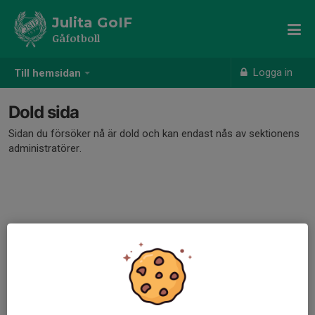
Julita GoIF
Gåfotboll
Logga in
Till hemsidan
Dold sida
Sidan du försöker nå är dold och kan endast nås av sektionens
administratörer.