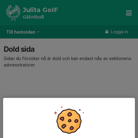
Julita GoIF
Gåfotboll
Logga in
Till hemsidan
Dold sida
Sidan du försöker nå är dold och kan endast nås av sektionens
administratörer.