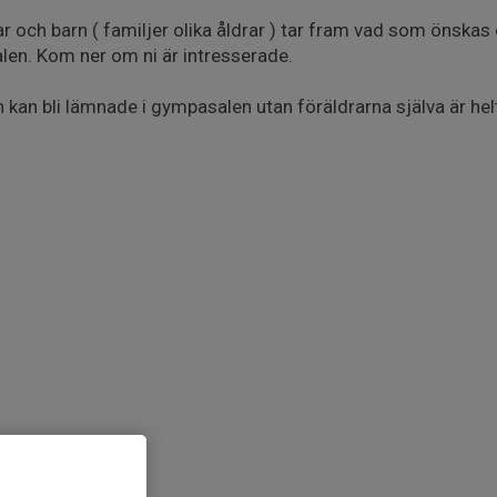
ar och barn ( familjer olika åldrar ) tar fram vad som önskas 
en. Kom ner om ni är intresserade.
 kan bli lämnade i gympasalen utan föräldrarna själva är hel