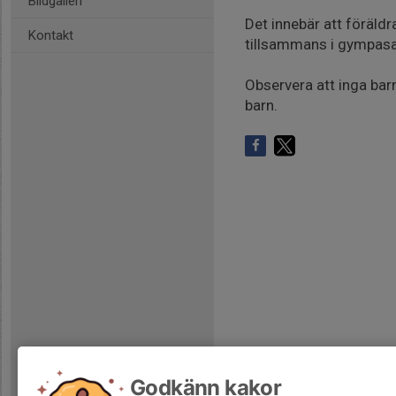
Bildgalleri
Det innebär att föräldr
Kontakt
tillsammans i gympasal
Observera att inga barn
barn.
Godkänn kakor