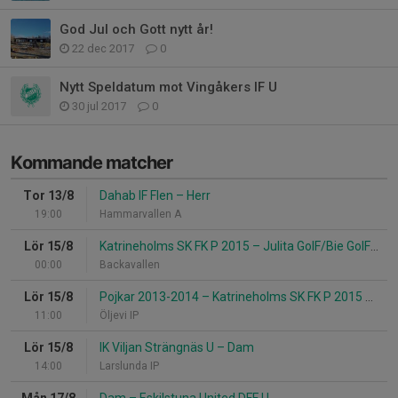
God Jul och Gott nytt år!
22 dec 2017
0
Nytt Speldatum mot Vingåkers IF U
30 jul 2017
0
Kommande matcher
Tor 13/8
Dahab IF Flen
–
Herr
19:00
Hammarvallen A
Lör 15/8
Katrineholms SK FK P 2015
–
Julita GoIF/Bie GoIF P 2015-2016
00:00
Backavallen
Lör 15/8
Pojkar 2013-2014
–
Katrineholms SK FK P 2015 Röd
11:00
Öljevi IP
Lör 15/8
IK Viljan Strängnäs U
–
Dam
14:00
Larslunda IP
Mån 17/8
Dam
–
Eskilstuna United DFF U