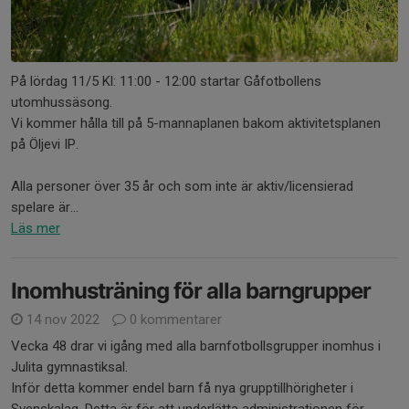
På lördag 11/5 Kl: 11:00 - 12:00 startar Gåfotbollens
utomhussäsong.
Vi kommer hålla till på 5-mannaplanen bakom aktivitetsplanen
på Öljevi IP.
Alla personer över 35 år och som inte är aktiv/licensierad
spelare är...
Läs mer
Inomhusträning för alla barngrupper
14 nov 2022
0 kommentarer
Vecka 48 drar vi igång med alla barnfotbollsgrupper inomhus i
Julita gymnastiksal.
Inför detta kommer endel barn få nya grupptillhörigheter i
Svenskalag. Detta är för att underlätta administrationen för