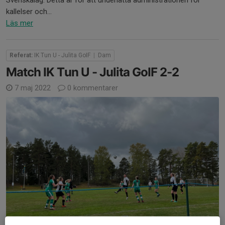
kallelser och...
Läs mer
Referat:
IK Tun U - Julita GoIF
|
Dam
Match IK Tun U - Julita GoIF 2-2
7 maj 2022
0 kommentarer