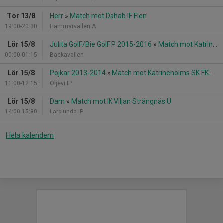
Tor 13/8
Herr
»
Match mot Dahab IF Flen
19:00-20:30
Hammarvallen A
Lör 15/8
Julita GoIF/Bie GoIF P 2015-2016
»
Match mot Katrineholms SK FK P 2015
00:00-01:15
Backavallen
Lör 15/8
Pojkar 2013-2014
»
Match mot Katrineholms SK FK P 2015 Röd
11:00-12:15
Öljevi IP
Lör 15/8
Dam
»
Match mot IK Viljan Strängnäs U
14:00-15:30
Larslunda IP
Hela kalendern