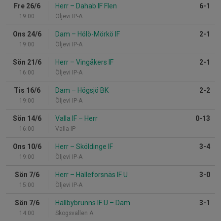
Fre 26/6
Herr
–
Dahab IF Flen
6-1
19:00
Öljevi IP-A
Ons 24/6
Dam
–
Hölö-Mörkö IF
2-1
19:00
Öljevi IP-A
Sön 21/6
Herr
–
Vingåkers IF
2-1
16:00
Öljevi IP-A
Tis 16/6
Dam
–
Högsjö BK
2-2
19:00
Öljevi IP-A
Sön 14/6
Valla IF
–
Herr
0-13
16:00
Valla IP
Ons 10/6
Herr
–
Sköldinge IF
3-4
19:00
Öljevi IP-A
Sön 7/6
Herr
–
Hälleforsnäs IF U
3-0
15:00
Öljevi IP-A
Sön 7/6
Hällbybrunns IF U
–
Dam
3-1
14:00
Skogsvallen A