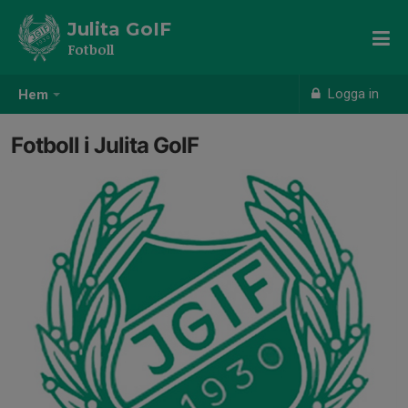
Julita GoIF
Fotboll
Logga in
Hem
Fotboll i Julita GoIF