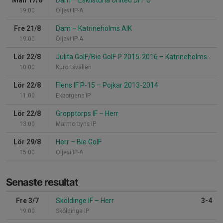
19:00
Öljevi IP-A
Fre 21/8
Dam
–
Katrineholms AIK
19:00
Öljevi IP-A
Lör 22/8
Julita GoIF/Bie GoIF P 2015-2016
–
Katrineholms AIK 2015 Svart
10:00
Kurortsvallen
Lör 22/8
Flens IF P-15
–
Pojkar 2013-2014
11:00
Ekborgens IP
Lör 22/8
Gropptorps IF
–
Herr
13:00
Marmorbyns IP
Lör 29/8
Herr
–
Bie GoIF
15:00
Öljevi IP-A
Senaste resultat
Fre 3/7
Sköldinge IF
–
Herr
3-4
19:00
Sköldinge IP