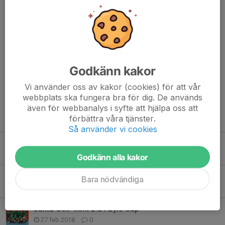
Alla gedigna åskådare som tog sig ner till Enstaberga
idrottsplats för att se mötet i division 3 mellan IK Tun U – Julita
GoIF lördagen den 7/5 tyckte nog denna match var riktigt härlig
Godkänn kakor
med det fina vädret som vi hade,...
Vi använder oss av kakor (cookies) för att vår
Läs mer
webbplats ska fungera bra för dig. De används
även för webbanalys i syfte att hjälpa oss att
förbättra våra tjänster.
Fler nyheter
Så använder vi cookies
Virtuella biljetter
21 jun 2020
0
Godkänn alla kakor
Start av fotbollsskola och nya lag!
Bara nödvändiga
21 maj 2018
0
Julita GoIF kom 2:a i Byle Cup
27 feb 2018
0