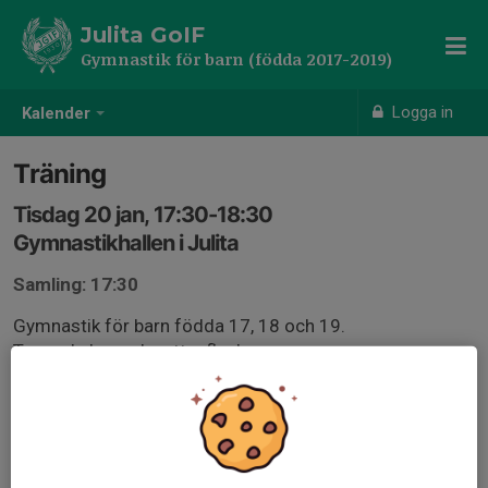
Julita GoIF
Gymnastik för barn (födda 2017-2019)
Logga in
Kalender
Träning
Tisdag 20 jan, 17:30-18:30
Gymnastikhallen i Julita
Samling: 17:30
Gymnastik för barn födda 17, 18 och 19.
Ta med skor och vattenflaska.
Vuxna får gärna vara kvar och hjälpa till att plocka fram
och plocka undan.