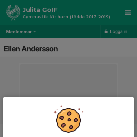
Julita GoIF
Gymnastik för barn (födda 2017-2019)
Logga in
Medlemmar
Ellen Andersson
Ålder
8 år