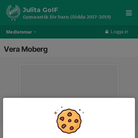
Julita GoIF
Gymnastik för barn (födda 2017-2019)
Logga in
Medlemmar
Vera Moberg
Ålder
7 år