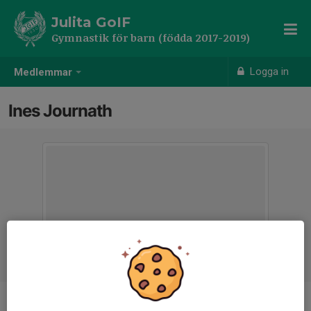
Julita GoIF
Gymnastik för barn (födda 2017-2019)
Logga in
Medlemmar
Ines Journath
Ålder
8 år