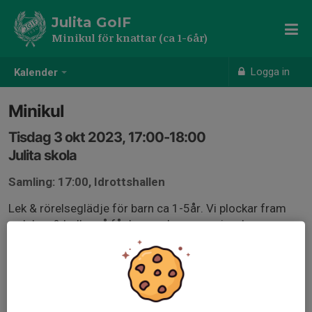
Julita GoIF
Minikul för knattar (ca 1-6år)
Logga in
Kalender
Minikul
Tisdag 3 okt 2023, 17:00-18:00
Julita skola
Samling: 17:00, Idrottshallen
Lek & rörelseglädje för barn ca 1-5år. Vi plockar fram
redskap & bollar så får barnen hoppa, spring, krypa,
klättra samt kasta & sparka boll utifrån sin förmåga.
Förälder eller annan ansvarig vuxen behöver närvara för
att stötta barnet. Vi hjälps åt att plocka bort all
utrustning efteråt.