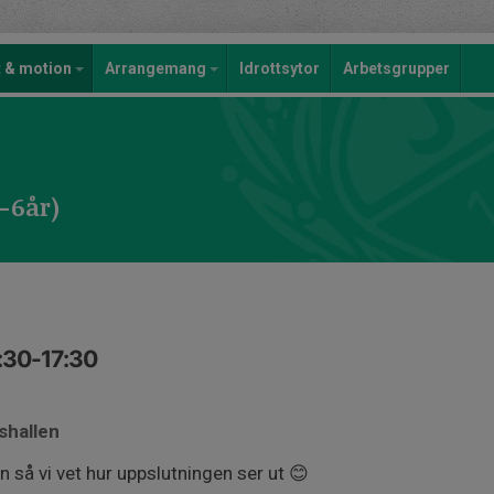
t & motion
Arrangemang
Idrottsytor
Arbetsgrupper
1-6år)
:30-17:30
shallen
n så vi vet hur uppslutningen ser ut 😊