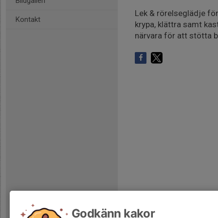
Bildgalleri
Lek & rörelseglädje för
Kontakt
krypa, klättra samt kas
närvara för att stötta b
Godkänn kakor