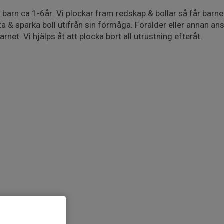
 barn ca 1-6år. Vi plockar fram redskap & bollar så får barne
ta & sparka boll utifrån sin förmåga. Förälder eller annan a
arnet. Vi hjälps åt att plocka bort all utrustning efteråt.