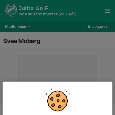
Julita GoIF
Minikul för knattar (ca 1-6år)
Logga in
Medlemmar
Svea Moberg
Ålder
4 år