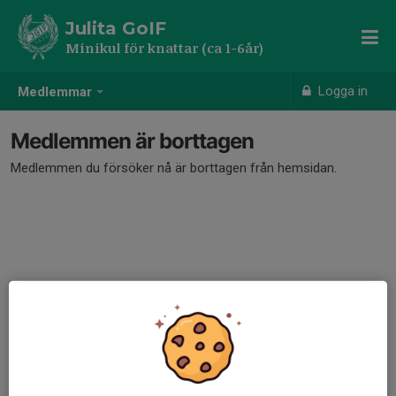
Julita GoIF
Minikul för knattar (ca 1-6år)
Logga in
Medlemmar
Medlemmen är borttagen
Medlemmen du försöker nå är borttagen från hemsidan.