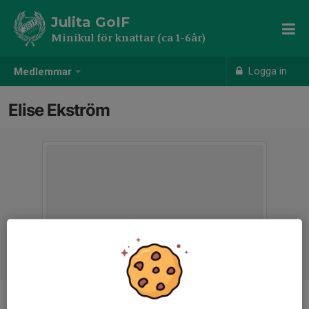
Julita GoIF
Minikul för knattar (ca 1-6år)
Logga in
Medlemmar
Elise Ekström
Ålder
5 år