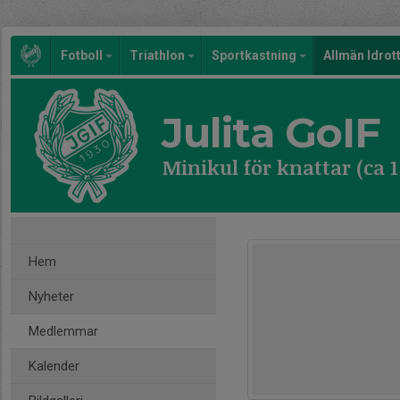
Fotboll
Triathlon
Sportkastning
Allmän Idrot
Julita GoIF
Minikul för knattar (ca 
Hem
Nyheter
Medlemmar
Kalender