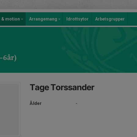
t & motion
Arrangemang
Idrottsytor
Arbetsgrupper
1-6år)
Tage Torssander
Ålder
-