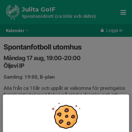
Julita GoIF
Spontanidrott (ca 10år och äldre)
Logga in
Kalender
Spontanfotboll utomhus
Måndag 17 aug, 19:00-20:00
Öljevi IP
Samling: 19:00, B-plan
Alla från ca 10år och uppåt är välkomna för prestigelös
fysisk aktivitet med fokus på glädje, fairplay och att
involvera alla i gruppen.