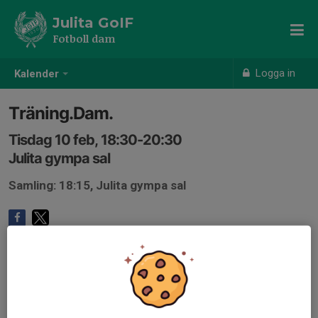
Julita GoIF
Fotboll dam
Logga in
Kalender
Träning.Dam.
Tisdag 10 feb, 18:30-20:30
Julita gympa sal
Samling: 18:15, Julita gympa sal