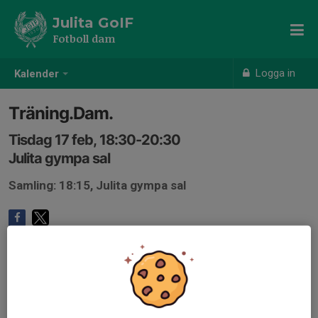
Julita GoIF
Fotboll dam
Logga in
Kalender
Träning.Dam.
Tisdag 17 feb, 18:30-20:30
Julita gympa sal
Samling: 18:15, Julita gympa sal