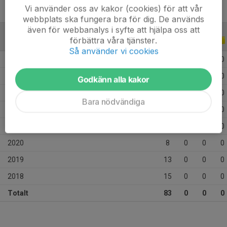
Vi använder oss av kakor (cookies) för att vår
webbplats ska fungera bra för dig. De används
även för webbanalys i syfte att hjälpa oss att
förbättra våra tjänster.
ALLA SERIER
ALLA ÅR
Så använder vi cookies
2026
4
0
0
0
2025
13
0
0
0
Godkänn alla kakor
2023
10
0
0
0
Bara nödvändiga
2022
11
0
0
0
2021
9
0
0
0
2020
8
0
0
0
2019
13
0
0
0
2018
15
0
0
0
Totalt
83
0
0
0