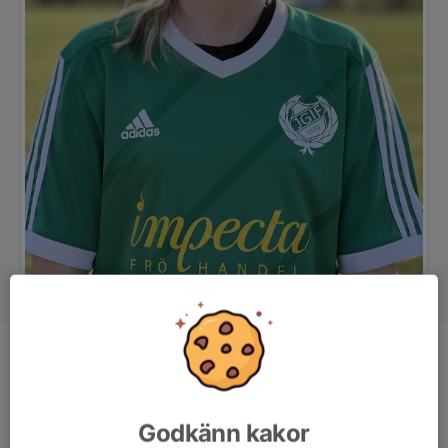
Position
Back
Ålder
32 år
Godkänn kakor