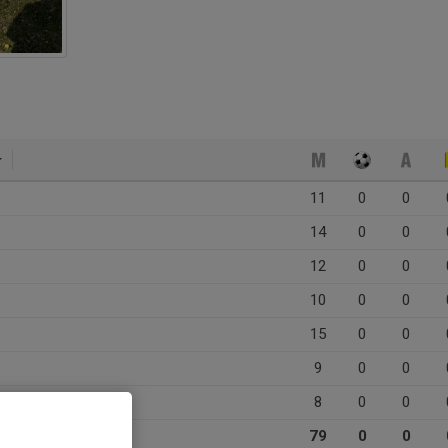
11
0
0
14
0
0
12
0
0
10
0
0
15
0
0
9
0
0
8
0
0
79
0
0