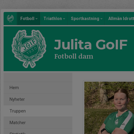
Fotboll
Triathlon
Sportkastning
Allmän Idrot
Julita GoIF
Fotboll dam
Hem
Nyheter
Truppen
Matcher