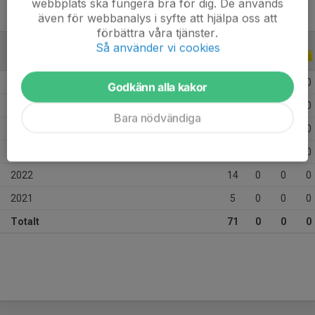
webbplats ska fungera bra för dig. De används
även för webbanalys i syfte att hjälpa oss att
förbättra våra tjänster.
Så använder vi cookies
ALLA SERIER
ALLA ÅR
2026
10
0
0
0
Godkänn alla kakor
2025
14
0
0
0
Bara nödvändiga
2024
15
0
0
0
2023
13
0
0
0
2022
14
0
0
0
2021
5
0
0
0
Totalt
71
0
0
0