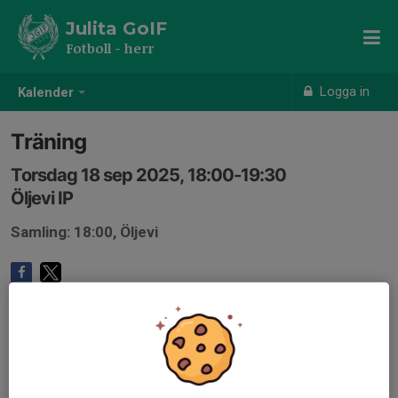
Julita GoIF
Fotboll - herr
Logga in
Kalender
Träning
Torsdag 18 sep 2025, 18:00-19:30
Öljevi IP
Samling: 18:00, Öljevi