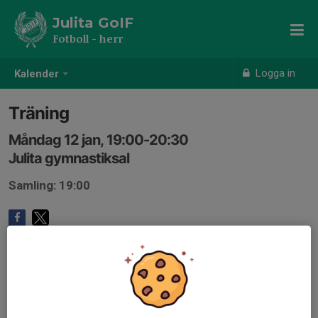
Julita GoIF
Fotboll - herr
Logga in
Kalender
Träning
Måndag 12 jan, 19:00-20:30
Julita gymnastiksal
Samling: 19:00