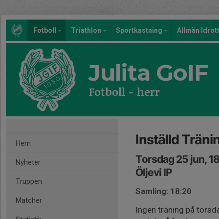
Fotboll
Triathlon
Sportkastning
Allmän Idrot
Julita GoIF
Fotboll - herr
Inställd Träni
Hem
Torsdag 25 jun, 1
Nyheter
Öljevi IP
Truppen
Samling: 18:20
Matcher
Ingen träning på torsd