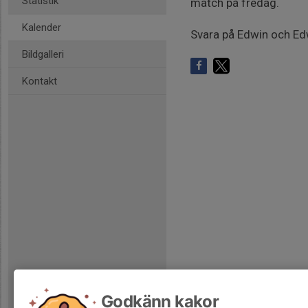
Statistik
match på fredag.
Kalender
Svara på Edwin och E
Bildgalleri
Kontakt
Godkänn kakor