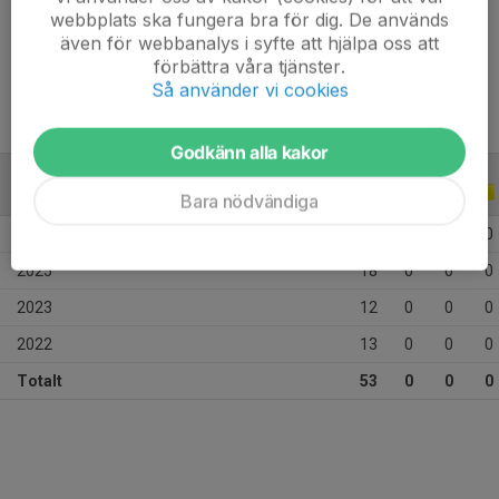
Vikt
70 kg
webbplats ska fungera bra för dig. De används
även för webbanalys i syfte att hjälpa oss att
Tidigare klubbar
Hälleforsnäs
förbättra våra tjänster.
Så använder vi cookies
Godkänn alla kakor
ALLA SERIER
ALLA ÅR
Bara nödvändiga
2026
10
0
0
0
2025
18
0
0
0
2023
12
0
0
0
2022
13
0
0
0
Totalt
53
0
0
0