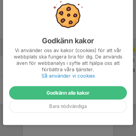
Ålder
20 år
Godkänn kakor
Vi använder oss av kakor (cookies) för att vår
ALLA SERIER
ALLA ÅR
webbplats ska fungera bra för dig. De används
2026
8
0
0
0
även för webbanalys i syfte att hjälpa oss att
förbättra våra tjänster.
Totalt
8
0
0
0
Så använder vi cookies
Godkänn alla kakor
Bara nödvändiga