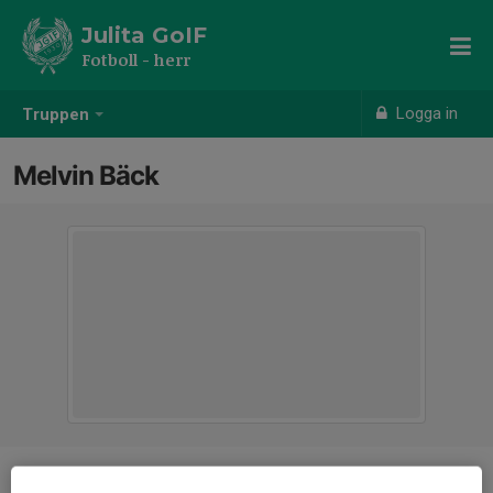
Julita GoIF
Fotboll - herr
Logga in
Truppen
Melvin Bäck
Position
-