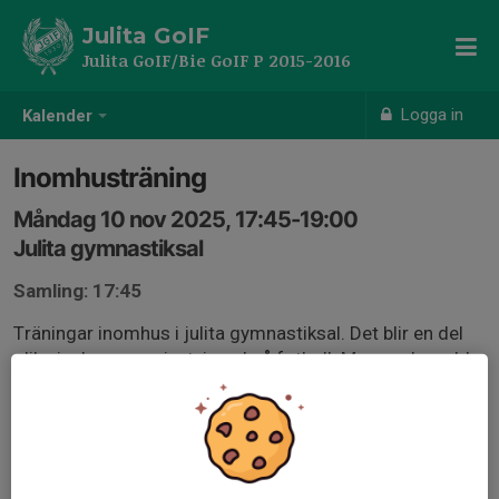
Julita GoIF
Julita GoIF/Bie GoIF P 2015-2016
Logga in
Kalender
Inomhusträning
Måndag 10 nov 2025, 17:45-19:00
Julita gymnastiksal
Samling: 17:45
Träningar inomhus i julita gymnastiksal. Det blir en del
olika inslag men givetvis också fotboll. Mem va beredd
på överraskningar! Glöm inte inomhusskor med ljusa
sulor, vattenflaska och benskydd.