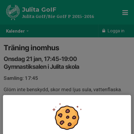
Julita GoIF
Julita GoIF/Bie GoIF P 2015-2016
Logga in
Kalender
Träning inomhus
Onsdag 21 jan, 17:45-19:00
Gymnastiksalen i Julita skola
Samling: 17:45
Glöm inte benskydd, skor med ljus sula, vattenflaska.