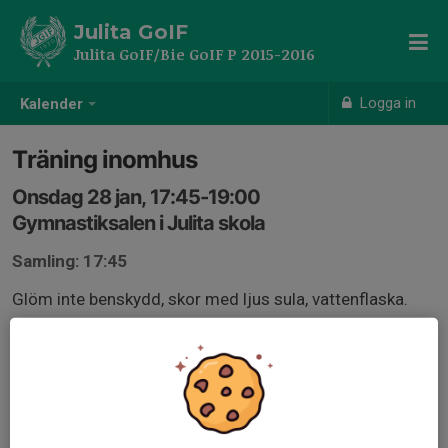
Julita GoIF
Julita GoIF/Bie GoIF P 2015-2016
Logga in
Kalender
Träning inomhus
Onsdag 28 jan, 17:45-19:00
Gymnastiksalen i Julita skola
Samling: 17:45
Glöm inte benskydd, skor med ljus sula, vattenflaska.