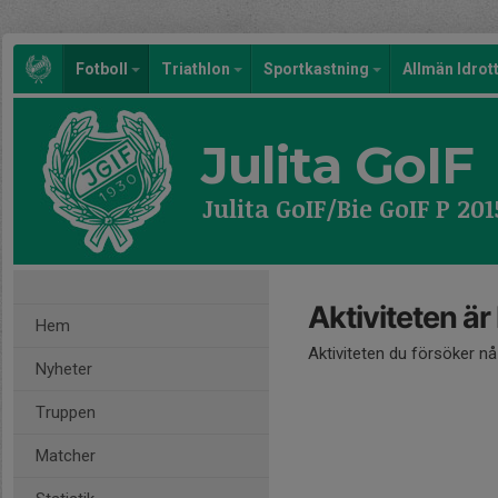
Fotboll
Triathlon
Sportkastning
Allmän Idrot
Julita GoIF
Julita GoIF/Bie GoIF P 20
Aktiviteten är
Hem
Aktiviteten du försöker n
Nyheter
Truppen
Matcher