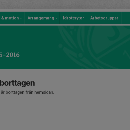
t & motion
Arrangemang
Idrottsytor
Arbetsgrupper
15-2016
 borttagen
å är borttagen från hemsidan.