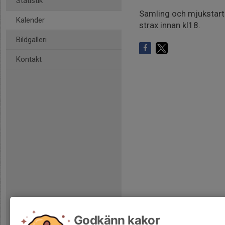
Statistik
Samling och mjukstart f
Kalender
strax innan kl18.
Bildgalleri
Kontakt
Godkänn kakor