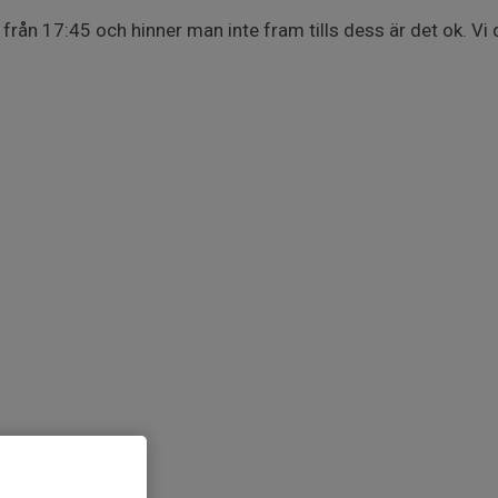
rån 17:45 och hinner man inte fram tills dess är det ok. Vi d