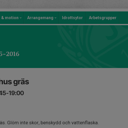
t & motion
Arrangemang
Idrottsytor
Arbetsgrupper
15-2016
hus gräs
:45-19:00
s. Glöm inte skor, benskydd och vattenflaska.