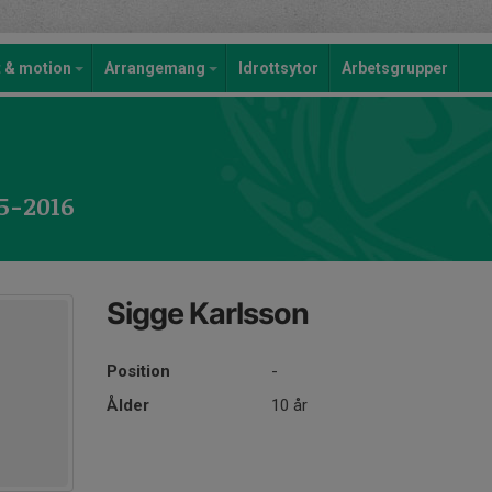
t & motion
Arrangemang
Idrottsytor
Arbetsgrupper
15-2016
Sigge Karlsson
Position
-
Ålder
10 år