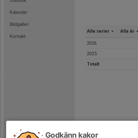
Statistik
Kalender
Bildgalleri
Alla serier
Alla år
Kontakt
2026
2025
Totalt
Godkänn kakor