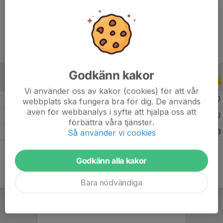
Ålder
11 år
Godkänn kakor
ALLA SERIER
ALLA ÅR
Vi använder oss av kakor (cookies) för att vår
2026
5
0
0
0
webbplats ska fungera bra för dig. De används
även för webbanalys i syfte att hjälpa oss att
2025
11
0
0
0
förbättra våra tjänster.
Så använder vi cookies
Totalt
16
0
0
0
Godkänn alla kakor
Bara nödvändiga