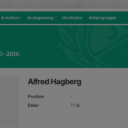
t & motion
Arrangemang
Idrottsytor
Arbetsgrupper
15-2016
Alfred Hagberg
Position
-
Ålder
11 år