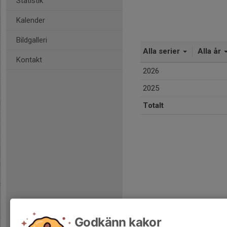
Statistik
Kalender
Bildgalleri
Alla serier
Alla år
Kontakt
2026
2025
Totalt
Godkänn kakor