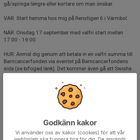
gå/springa längre eller kortare om man önskar.
VAR: Start hemma hos mig på Renstigen 6 i Värmbol.
NÄR: Onsdag 17 september med valfri start mellan
17:00 - 19:00.
HUR: Anmäl dig genom att betala in en valfri summa till
Barncancerfonden via eventet på Barncancerfondens
sida (se bifogad länk). Det kommer även gå att Swisha
en summa på plats innan start om man inte vill anmäla
sig innan.
Man får sedan motionera på det sätt man tycker passar
sig själv bäst. Du kan gå, lunka eller springa någon av de
markerade slingorna eller välja en egen slinga om du
hellre vill det.
Godkänn kakor
Vi använder oss av kakor (cookies) för att vår
Loppet är ett samarbete med Julita Goif
webbplats ska fungera bra för dig. De används