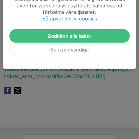
(triathlongruppen) och LF Fastighetsförmedling.
även för webbanalys i syfte att hjälpa oss att
Det kommer att finnas lite dryck och snacks vid
förbättra våra tjänster.
målgång.
Så använder vi cookies
Hjärtligt välkommen!
Godkänn alla kakor
www.barncancerfonden.se/event/run-of-hope/delta-i-
ett-lopp/run-of-hope-i-varmbol/?
Bara nödvändiga
fbclid=IwY2xjawMg4MNleHRuA2FlbQIxMABicmlkETBue
GtmRTZyUFZ4UUplb25iAR6cq3I4vhuxX-
vseUdzFKcSoD63PYmovGkbM47y0EvmR6CWIpU5ylxLL
hAkxw_aem_qcoNON8hc3WCXnyE9C4U7g