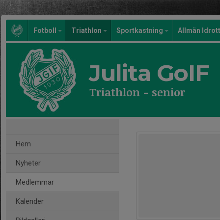
Fotboll
Triathlon
Sportkastning
Allmän Idrot
Julita GoIF
Triathlon - senior
Hem
Nyheter
Medlemmar
Kalender