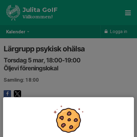
Julita GoIF
Välkommen!
Logga in
Kalender
Lärgrupp psykisk ohälsa
Torsdag 5 mar, 18:00-19:00
Öljevi föreningslokal
Samling: 18:00