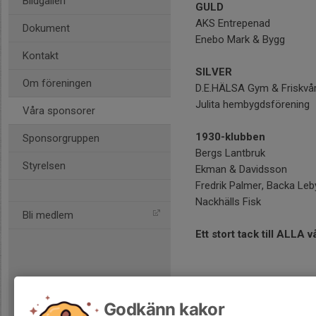
Bildgalleri
GULD
AKS Entrepenad
Dokument
Enebo Mark & Bygg
Kontakt
SILVER
Om föreningen
D.E.HÄLSA Gym & Friskvå
Julita hembygdsförening
Våra sponsorer
1930-klubben
Sponsorgruppen
Bergs Lantbruk
Styrelsen
Ekman & Davidsson
Fredrik Palmer, Backa Leb
Nackhälls Fisk
Bli medlem
Ett stort tack till ALLA 
Godkänn kakor