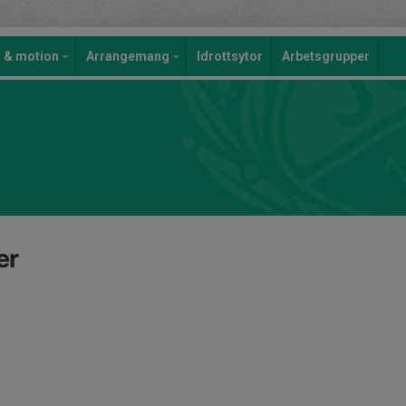
t & motion
Arrangemang
Idrottsytor
Arbetsgrupper
er