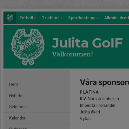
Fotboll
Triathlon
Sportkastning
Allmän Idrot
Julita GoIF
Välkommen!
Våra sponsor
Hem
PLATINA
Nyheter
ICA Nära Julitahallen
Impecta Fröhandel
Sektioner
Julita åkeri
Kalender
Vytab