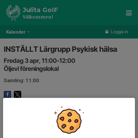
Julita GoIF
Välkommen!
Logga in
Kalender
INSTÄLLT Lärgrupp Psykisk hälsa
Fredag 3 apr, 11:00-12:00
Öljevi föreningslokal
Samling: 11:00