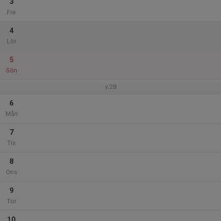
3
Fre
4
Lör
5
Sön
v.28
6
Mån
7
Tis
8
Ons
9
Tor
10