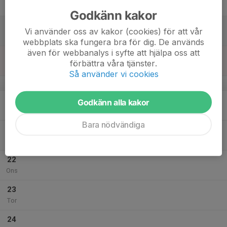
Fre
Godkänn kakor
18
Vi använder oss av kakor (cookies) för att vår
Lör
webbplats ska fungera bra för dig. De används
även för webbanalys i syfte att hjälpa oss att
19
förbättra våra tjänster.
Sön
Så använder vi cookies
v.30
20
Godkänn alla kakor
Mån
Bara nödvändiga
21
Tis
22
Ons
23
Tor
24