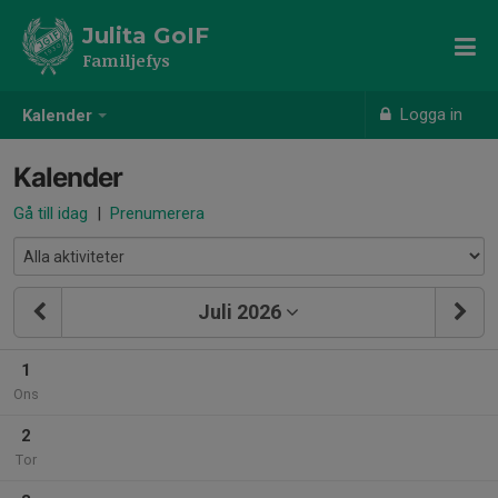
Julita GoIF
Familjefys
Logga in
Kalender
Kalender
Gå till idag
|
Prenumerera
Juli 2026
1
Ons
2
Tor