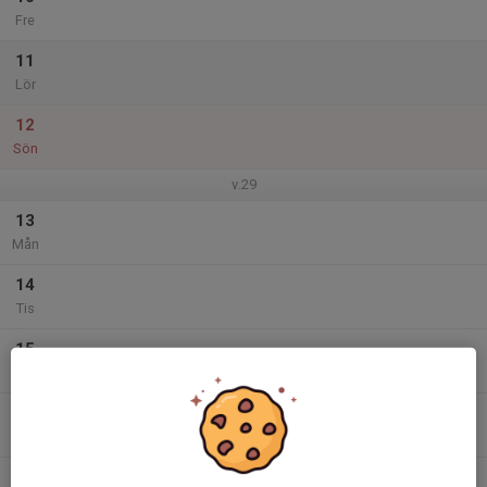
Fre
11
Lör
12
Sön
v.29
13
Mån
14
Tis
15
Ons
16
Tor
17