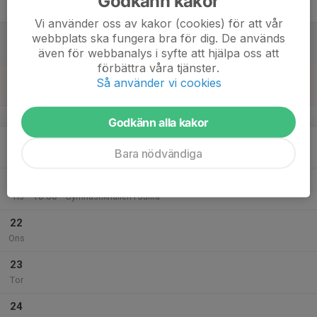
Godkänn kakor
Fre
Vi använder oss av kakor (cookies) för att vår
18
webbplats ska fungera bra för dig. De används
Lör
även för webbanalys i syfte att hjälpa oss att
förbättra våra tjänster.
19
Så använder vi cookies
Sön
v.17
Godkänn alla kakor
20
Bara nödvändiga
Mån
21
17:30
Träning
18:30
Tis
Gymnastikhallen i Julita
22
Ons
23
Tor
24