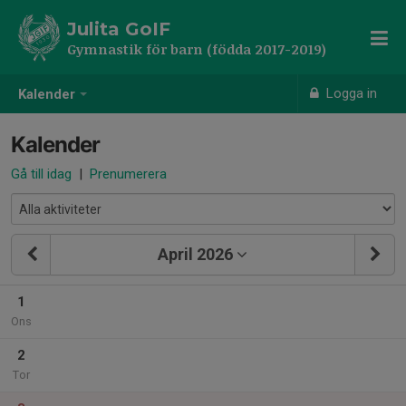
Julita GoIF
Gymnastik för barn (födda 2017-2019)
Logga in
Kalender
Kalender
Gå till idag
|
Prenumerera
April 2026
1
Ons
2
Tor