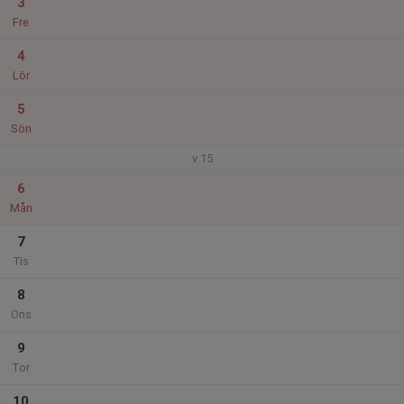
3
Fre
4
Lör
5
Sön
v.15
6
Mån
7
Tis
8
Ons
9
Tor
10