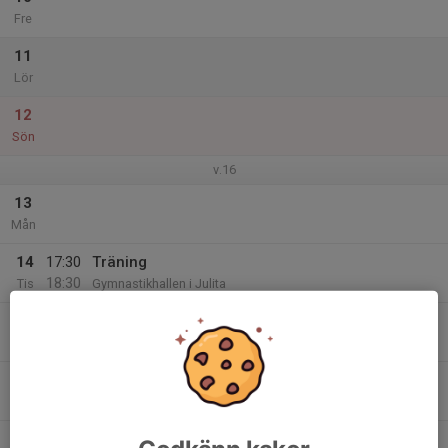
Fre
11
Lör
12
Sön
v.16
13
Mån
14
17:30
Träning
18:30
Tis
Gymnastikhallen i Julita
15
Ons
16
Tor
17