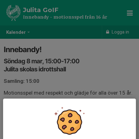
Julita GoIF
Innebandy - motionsspel från 16 år
Logga in
Kalender
Innebandy!
Söndag 8 mar, 15:00-17:00
Julita skolas idrottshall
Samling: 15:00
Motionsspel med respekt och glädje för alla över 15 år.