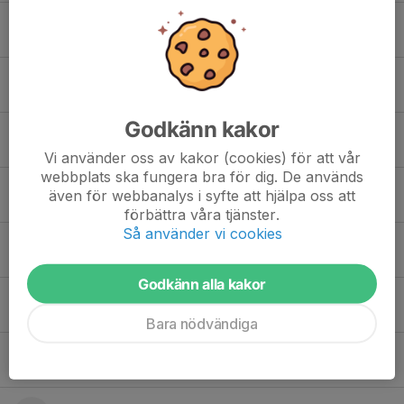
Johan Mählström
Adam Palm
Godkänn kakor
Gustav Pettersson
Vi använder oss av kakor (cookies) för att vår
webbplats ska fungera bra för dig. De används
Ossian Roos
även för webbanalys i syfte att hjälpa oss att
förbättra våra tjänster.
Så använder vi cookies
Daniel Rossetti
Godkänn alla kakor
Carl Runesjö
Bara nödvändiga
Sverker Svensson