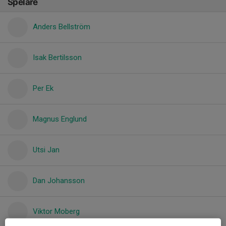
Spelare
Anders Bellström
Isak Bertilsson
Per Ek
Magnus Englund
Utsi Jan
Dan Johansson
Viktor Moberg