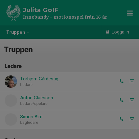
Julita GoIF
Innebandy - motionsspel från 16 år
Logga in
Truppen
Truppen
Ledare
Torbjörn Gårdestig
Ledare
Anton Claesson
Ledare/spelare
Simon Alm
Lagledare