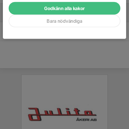
Godkänn alla kakor
Inställt minikul
13 mar 2020
0
Bara nödvändiga
Minikul 0-4 år
25 jan 2020
0