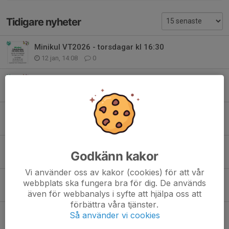
Tidigare nyheter
Minikul VT2026 - torsdagar kl 16:30
12 jan, 14:08
0
Terminsstart för Minikul 10 september
7 sep 2024
0
Minikul för barn ca 1-5år på tisdagar kl 17 - start 26/9
24 sep 2023
0
Minikul VT2023
Godkänn kakor
22 jan 2023
0
Vi använder oss av kakor (cookies) för att vår
Minikul!
webbplats ska fungera bra för dig. De används
20 okt 2021
0
även för webbanalys i syfte att hjälpa oss att
förbättra våra tjänster.
Inställt minikul
Så använder vi cookies
30 mar 2020
1