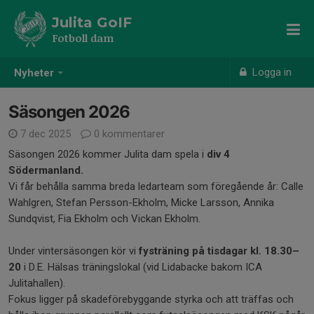
Julita GoIF
Fotboll dam
Logga in
Nyheter
Säsongen 2026
7 dec 2025
0 kommentarer
Säsongen 2026 kommer Julita dam spela i
div 4
Södermanland.
Vi får behålla samma breda ledarteam som föregående år: Calle
Wahlgren, Stefan Persson-Ekholm, Micke Larsson, Annika
Sundqvist, Fia Ekholm och Vickan Ekholm.
Under vintersäsongen kör vi
fysträning på tisdagar kl. 18.30–
20
i D.E. Hälsas träningslokal (vid Lidabacke bakom ICA
Julitahallen).
Fokus ligger på skadeförebyggande styrka och att träffas och