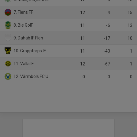
7. Flens FF
12
4
15
8. Bie GoIF
11
-6
13
9. Dahab IF Flen
11
-17
10
10. Gropptorps IF
11
-43
1
11. Valla IF
12
-67
1
12. Värmbols FC U
0
0
0