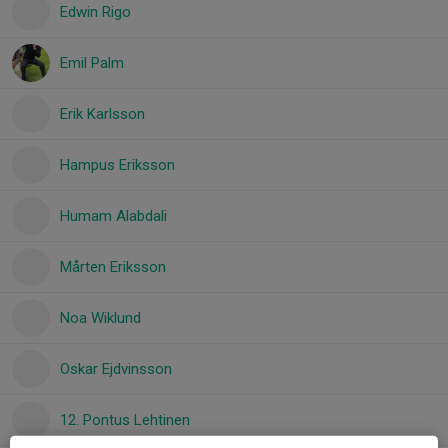
Edwin Rigo
Emil Palm
Erik Karlsson
Hampus Eriksson
Humam Alabdali
Mårten Eriksson
Noa Wiklund
Oskar Ejdvinsson
12. Pontus Lehtinen