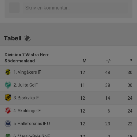
Tabell
Division 7 Västra Herr
Södermanland
M
+/-
P
1. Vingåkers IF
12
48
30
2. Julita GoIF
11
38
30
3. Björkviks IF
12
14
24
4. Sköldinge IF
12
6
24
5. Hälleforsnäs IF U
12
23
22
6. Marsjö-Byle GoIF
12
0
18