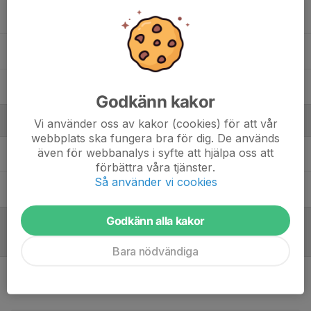
Robin Vesterlund
9. Shawesh Mahmud
14. Viktor Axelsson
Godkänn kakor
Ledare
Vi använder oss av kakor (cookies) för att vår
webbplats ska fungera bra för dig. De används
även för webbanalys i syfte att hjälpa oss att
Anton Ivarsson
Tränare
förbättra våra tjänster.
Så använder vi cookies
Jake Clay
Tränare
Godkänn alla kakor
Referat
Bara nödvändiga
Inget referat skrivet