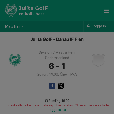
Julita GoIF
Fotboll - herr
Logga in
Matcher
Julita GoIF - Dahab IF Flen
Division 7 Västra Herr
Södermanland
6 - 1
26 jun, 19:00, Öljevi IP-A
Samling 18:00
Endast kallade kunde anmäla sig till aktiviteten. 43 personer var kallade.
Logga in här