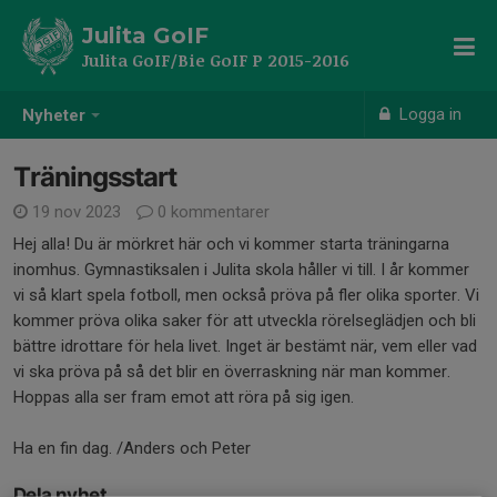
Julita GoIF
Julita GoIF/Bie GoIF P 2015-2016
Logga in
Nyheter
Träningsstart
19 nov 2023
0 kommentarer
Hej alla! Du är mörkret här och vi kommer starta träningarna
inomhus. Gymnastiksalen i Julita skola håller vi till. I år kommer
vi så klart spela fotboll, men också pröva på fler olika sporter. Vi
kommer pröva olika saker för att utveckla rörelseglädjen och bli
bättre idrottare för hela livet. Inget är bestämt när, vem eller vad
vi ska pröva på så det blir en överraskning när man kommer.
Hoppas alla ser fram emot att röra på sig igen.
Ha en fin dag. /Anders och Peter
Dela nyhet