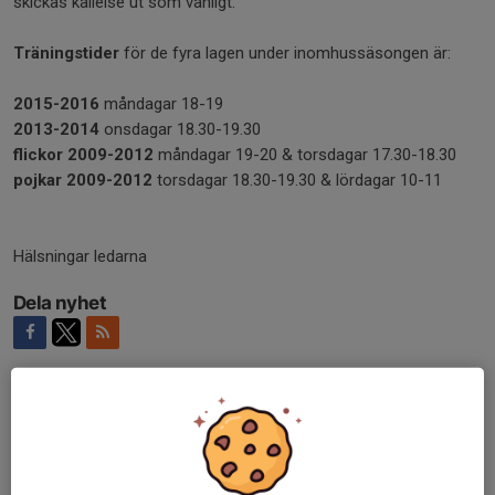
skickas kallelse ut som vanligt.
Träningstider
för de fyra lagen under inomhussäsongen är:
2015-2016
måndagar 18-19
2013-2014
onsdagar 18.30-19.30
flickor 2009-2012
måndagar 19-20 & torsdagar 17.30-18.30
pojkar 2009-2012
torsdagar 18.30-19.30 & lördagar 10-11
Hälsningar ledarna
Dela nyhet
Kommentarer