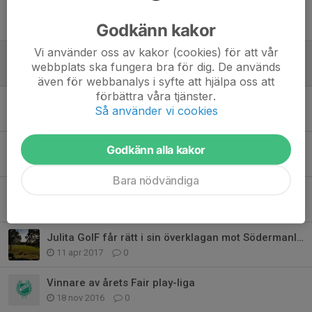
Tidigare nyheter
Godkänn kakor
Vi använder oss av kakor (cookies) för att vår
Inomhusträning för alla barngrupper
webbplats ska fungera bra för dig. De används
14 nov 2022
0
även för webbanalys i syfte att hjälpa oss att
förbättra våra tjänster.
Virtuella biljetter
Så använder vi cookies
21 jun 2020
0
Start av fotbollsskola och nya lag!
Godkänn alla kakor
21 maj 2018
0
Bara nödvändiga
God Jul och Gott nytt år!
22 dec 2017
0
Julita GoIF får rätt i sin överklagan mot Södermanlands Fotbollsförbund(SÖFF)!
11 apr 2017
0
Vinnare av årets Fair play-liga
18 nov 2016
0