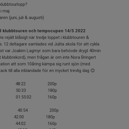
klubbtourlopp?
i maj
en (juni, juli & augusti)
r 3 klubbtouren och tempocupen 14/5 2022
s rejält blåsigt när tredje loppet i klubbtouren &
2 deltagare samlades vid Julita skola för att cykla
ast var Joakim Lagmyr som bara behövde drygt 40min
t klubbrekord), men frågan är om inte Nora Bringert
tation att som 10åring kämpa sig runt sjön (med
 tack till alla inblandade för en mycket trevlig dag 😊
berg 48:22 200p
gren 50:33 180p
ert 01:55:02 160p
gmyr 40:54 200p
lander 42:00 180p
ersson 44:02 160p