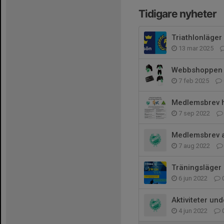
Tidigare nyheter
Triathlonläger
13 mar 2025
Webbshoppen 
7 feb 2025
Medlemsbrev 
7 sep 2022
Medlemsbrev a
7 aug 2022
Träningsläger
6 jun 2022
Aktiviteter u
4 jun 2022