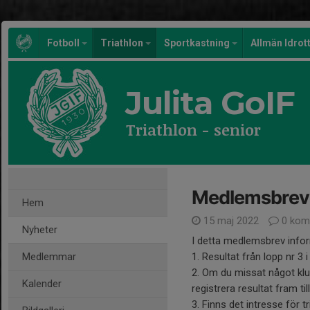
Fotboll
Triathlon
Sportkastning
Allmän Idrot
Julita GoIF
Triathlon - senior
Medlemsbrev
Hem
15 maj 2022
0 kom
Nyheter
I detta medlemsbrev infor
Medlemmar
1. Resultat från lopp nr 3
2. Om du missat något klu
Kalender
registrera resultat fram til
3. Finns det intresse för t