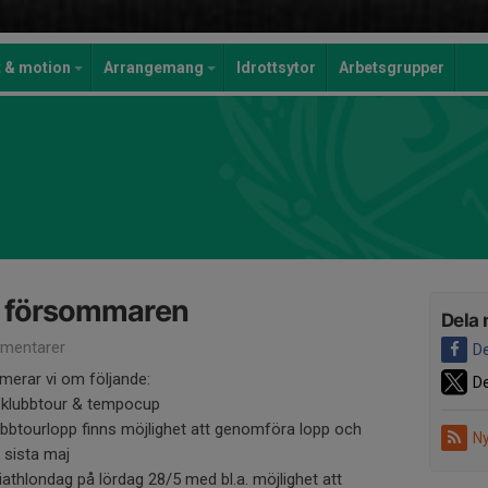
t & motion
Arrangemang
Idrottsytor
Arbetsgrupper
 försommaren
Dela 
mentarer
De
merar vi om följande:
De
 i klubbtour & tempocup
bbtourlopp finns möjlighet att genomföra lopp och
Ny
l sista maj
riathlondag på lördag 28/5 med bl.a. möjlighet att