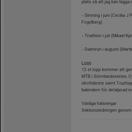
plats så att jag kan lägga 
- Simning i juni (Cecilia J
Fogelberg)
- Triathlon i juli (Mikael K
- Swimrun i augusti (Marti
Lopp
12 st lopp kommer att g
MTB i Sörmlandsserien, C
idrottskrets samt Tourlop
kalendern för detaljerad i
Vänliga hälsningar
Sektionsledningen genom 