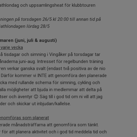
iathlondag och uppsamlingsheat för klubbtouren
imningen på torsdagen 26/5 kl 20:00 till annan tid på
triathlondagen lördag 28/5
maren (juni, juli & augusti)
 varje vecka
å tisdagar och simning i Vingåker på torsdagar tar
aderna juni-aug. Intresset för regelbunden träning
n verkar ganska svalt (endast två positiva av de nio
. Därför kommer vi INTE att genomföra den planerade
cka med rullande schema för simning, cykling och
 alla möjligheter att bjuda in medlemmar att delta på
er och äventyr 😊 Säg till i god tid om ni vill att jag
nder och skickar ut inbjudan/kallelse.
enomföras som planerat
rade månadsträffarna att genomföra som tänkt.
för att planera aktivitet och i god tid meddela tid och