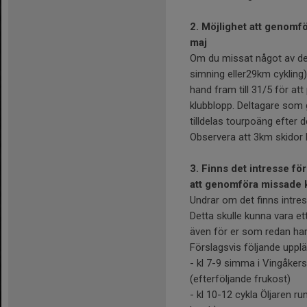
2. Möjlighet att genomfö
maj
Om du missat något av de
simning eller29km cykling
hand fram till 31/5 för att
klubblopp. Deltagare som
tilldelas tourpoäng efter 
Observera att 3km skidor 
3. Finns det intresse fö
att genomföra missade 
Undrar om det finns intre
Detta skulle kunna vara ett 
även för er som redan har 
Förslagsvis följande upplä
- kl 7-9 simma i Vingåkers
(efterföljande frukost)
- kl 10-12 cykla Öljaren ru