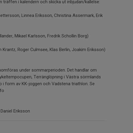
in träffen i kalendern och skicka ut inbjudan/kallelse:
 Pettersson, Linnea Eriksson, Christina Assermark, Erik
jellander, Mikael Karlsson, Fredrik Schollin Borg)
n Krantz, Roger Culmsee, Klas Berlin, Joakim Eriksson)
enomföras under sommarperioden. Det handlar om
ykeltempocupen, Terränglöpning i Västra sörmlands
p i form av KK-joggen och Vadstena triathlon. Se
nfo
Daniel Eriksson