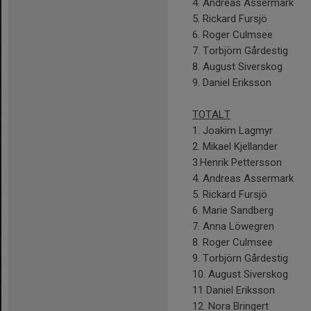
4. Andreas Ass
5. Rickard F
6. Roger Cul
7. Torbjörn Gå
8. August Siv
9. Daniel Eri
TOTALT
1. Joakim La
2. Mikael Kjel
3.Henrik Pett
4. Andreas Ass
5. Rickard F
6. Marie Sand
7. Anna Löwe
8. Roger Cul
9. Torbjörn Gå
10. August Siv
11 Daniel Eri
12. Nora Bring