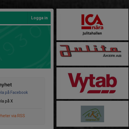
Logga in
nyhet
la på Facebook
la på X
heter via RSS