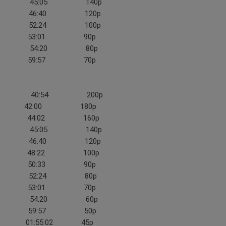
ermark 45:05 140p
ursjö 46:40 120p
msee 52:24 100p
rdestig 53:01 90p
erskog 54:20 80p
ksson 59:57 70p
gmyr 40:54 200p
lander 42:00 180p
ersson 44:02 160p
ermark 45:05 140p
ursjö 46:40 120p
berg 48:22 100p
gren 50:33 90p
msee 52:24 80p
rdestig 53:01 70p
erskog 54:20 60p
ksson 59:57 50p
ert 01:55:02 45p