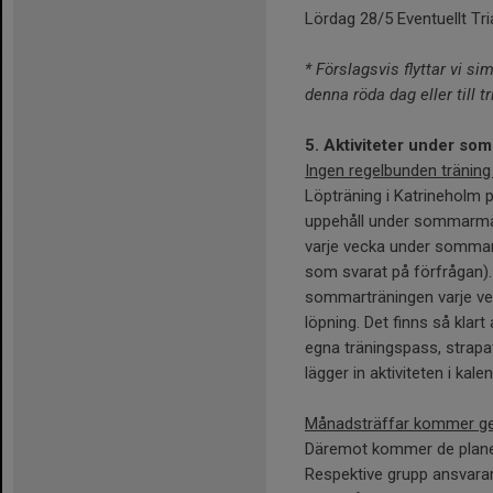
Lördag 28/5 Eventuellt Tr
* Förslagsvis flyttar vi s
denna röda dag eller till 
5. Aktiviteter under som
Ingen regelbunden träning
Löpträning i Katrineholm p
uppehåll under sommarmån
varje vecka under sommare
som svarat på förfrågan)
sommarträningen varje ve
löpning. Det finns så klart
egna träningspass, strapats
lägger in aktiviteten i kale
Månadsträffar kommer g
Däremot kommer de plane
Respektive grupp ansvarar 