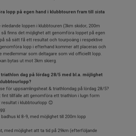
ra lopp på egen hand i klubbtouren fram till sista
 inledande loppen i klubbtouren (3km skidor, 200m
) så finns det möjlighet att genomföra loppet på egen
 på så sätt få ett resultat och tourpoäng i respektive
 genomföra lopp i efterhand kommer att placeras och
de medlemmar som deltagare som vid officiellt lopp.
kan bytas ut mot 3km skierg.
r triathlon dag på lördag 28/5 med bl.a. möjlighet
klubbtourlopp?
sse för uppsamlingsheat & triathlondag på lördag 28/5?
fint tillfälle att genomföra ett triathlon i lugn form
resultat i klubbtourlopp 😊
gg:
 badhus kl 8-9, med möjlighet till 200m lopp
nt, med möjlighet att ta tid på 29km (efterföljande