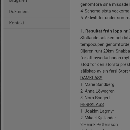
Bildgalleri
genomföra sina missade 
4. Schema sista veckorna 
Dokument
5. Aktiviteter under sommar
Kontakt
1. Resultat från lopp n
Strålande solsken och bitvi
tempocupen genomfördes. 1
Öljaren runt 29km. Snabb
för att avverka banan (nyt
stod för den största pres
sällskap av sin far)! Stort
DAMKLASS
1. Marie Sand
2. Anna Löwe
3. Nora Bring
HERRKLASS
1. Joakim La
2. Mikael Kjel
3.Henrik Pett