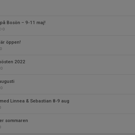
 på Bosön – 9-11 maj!
0
är öppen!
0
hösten 2022
0
ugusti
0
 med Linnea & Sebastian 8-9 aug
0
nder sommaren
0