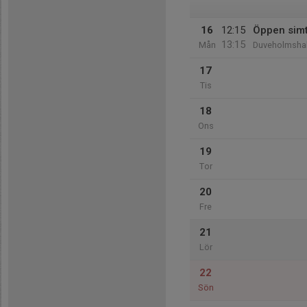
16
12:15
Öppen sim
13:15
Mån
Duveholmshal
17
Tis
18
Ons
19
Tor
20
Fre
21
Lör
22
Sön