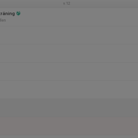
v.12
träning
len