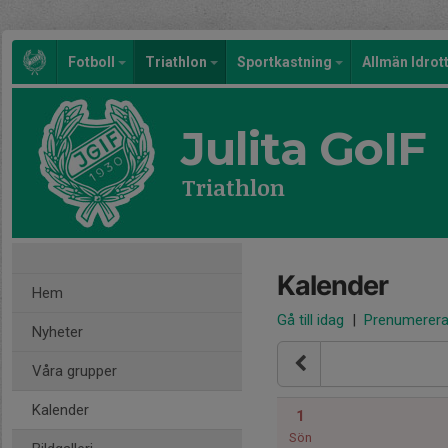
Fotboll
Triathlon
Sportkastning
Allmän Idrot
Julita GoIF
Triathlon
Kalender
Hem
Gå till idag
|
Prenumerer
Nyheter
Våra grupper
Kalender
1
Sön