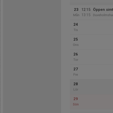
23
12:15
Öppen sim
13:15
Mån
Duveholmshal
24
Tis
25
Ons
26
Tor
27
Fre
28
Lör
29
Sön