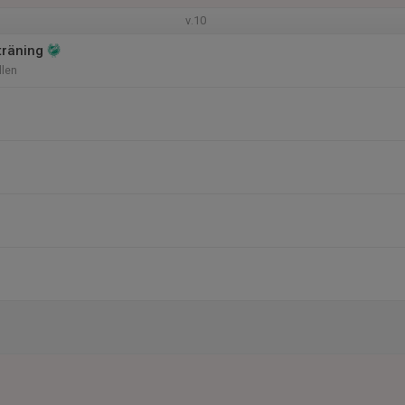
v.10
träning
len