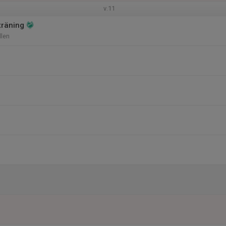
v.11
träning
len