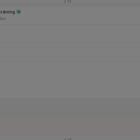
v.13
träning
len
v.14