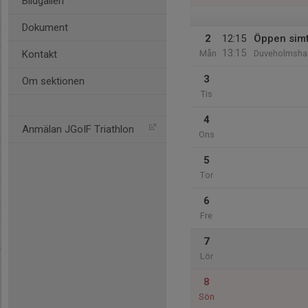
Bildgalleri
Dokument
2
12:15
Öppen sim
13:15
Kontakt
Mån
Duveholmshal
3
Om sektionen
Tis
4
Anmälan JGoIF Triathlon
Ons
5
Tor
6
Fre
7
Lör
8
Sön