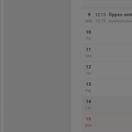
9
12:15
Öppen sim
13:15
Mån
Duveholmshal
10
Tis
11
Ons
12
Tor
13
Fre
14
Lör
15
Sön